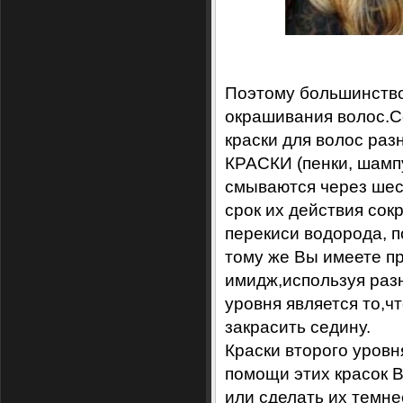
Поэтому большинство
окрашивания волос.
краски для волос раз
КРАСКИ (пенки, шампу
смываются через шест
срок их действия сок
перекиси водорода, п
тому же Вы имеете п
имидж,используя раз
уровня является то,ч
закрасить седину.
Краски второго уров
помощи этих красок 
или сделать их темне