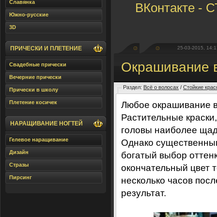
Славянка
ВКонтакте -
Южно-русские
3D
ПРИЧЕСКИ И ПЛЕТЕНИЕ
25-03-2015, 14:1
Окрашивание в
Свадебные прически
Вечерние прически
Раздел:
Всё о волосах
/
Стойкие крас
Прически в школу
Плетение косичек
Любое окрашивание в
Растительные краски,
НАРАЩИВАНИЕ НОГТЕЙ
головы наиболее щад
Гелевое наращивание
Однако существенным
Дизайн
богатый выбор оттенк
Стразы
окончательный цвет т
Пирсинг
несколько часов пос
результат.