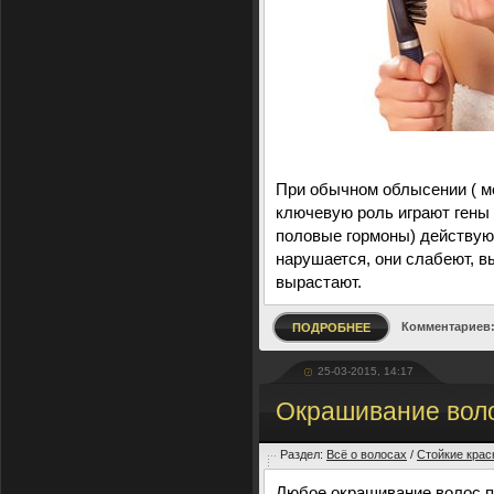
При обычном облысении ( м
ключевую роль играют гены
половые гормоны) действую
нарушается, они слабеют, в
вырастают.
Комментариев:
ПОДРОБНЕЕ
25-03-2015, 14:17
Окрашивание вол
Раздел:
Всё о волосах
/
Стойкие крас
Любое окрашивание волос п