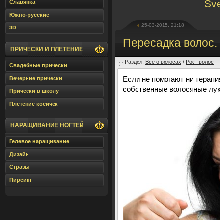
Sve
Славянка
Южно-русские
25-03-2015, 21:18
3D
Пересадка волос.
ПРИЧЕСКИ И ПЛЕТЕНИЕ
Раздел:
Всё о волосах
/
Рост волос
Свадебные прически
Если не помогают ни терапи
Вечерние прически
собственные волосяные лук
Прически в школу
Плетение косичек
НАРАЩИВАНИЕ НОГТЕЙ
Гелевое наращивание
Дизайн
Стразы
Пирсинг