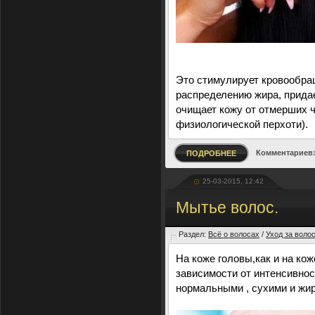
Это стимулирует кровообра
распределению жира, придае
очищает кожу от отмерших ч
физиологической перхоти).
Комментариев:
ПОДРОБНЕЕ
25-03-2015, 12:42
Мытье волос.
Раздел:
Всё о волосах
/
Уход за воло
На коже головы,как и на ко
зависимости от интенсивно
нормальными , сухими и жи