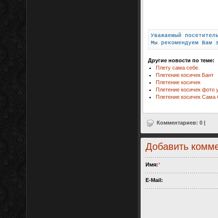
Уважаемый посетител
Мы рекомендуем Вам 
Другие новости по теме:
Плету сама себе.
Плетение косичек Бант
Плетение косичек
Плетение косичек фото 
Плетение косичек Сама 
Комментариев: 0 |
Добавить комм
Имя:
*
E-Mail: