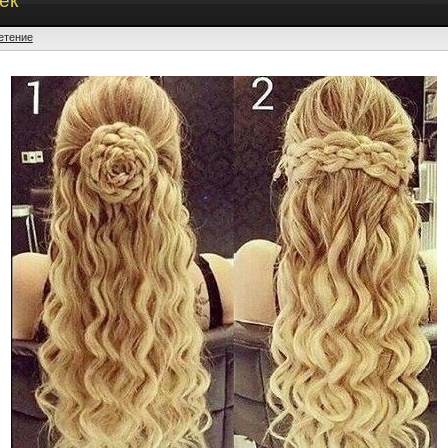
ек
етение