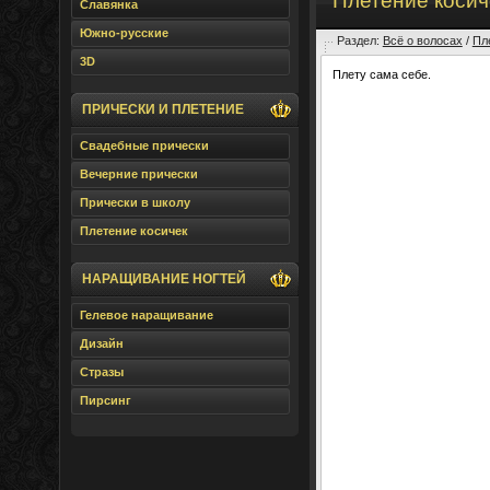
Плетение косич
Славянка
Южно-русские
Раздел:
Всё о волосах
/
Пл
3D
Плету сама себе.
ПРИЧЕСКИ И ПЛЕТЕНИЕ
Свадебные прически
Вечерние прически
Прически в школу
Плетение косичек
НАРАЩИВАНИЕ НОГТЕЙ
Гелевое наращивание
Дизайн
Стразы
Пирсинг