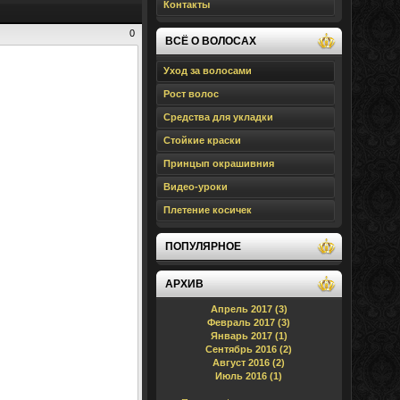
Контакты
0
ВСЁ О ВОЛОСАХ
Уход за волосами
Рост волос
Средства для укладки
Стойкие краски
Принцып окрашивния
Видео-уроки
Плетение косичек
ПОПУЛЯРНОЕ
АРХИВ
Апрель 2017 (3)
Февраль 2017 (3)
Январь 2017 (1)
Сентябрь 2016 (2)
Август 2016 (2)
Июль 2016 (1)