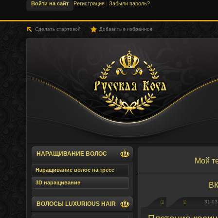
Войти на сайт
Регистрация
|
Забыли пароль?
Сделать стартовой
Добавить в избранное
SLHair.Ru - Русская Коса
НАРАЩИВАНИЕ ВОЛОС
Мой т
Наращивание волос на тресс
3D наращивание
ВК
31-03
ВОЛОСЫ LUXURIOUS HAIR