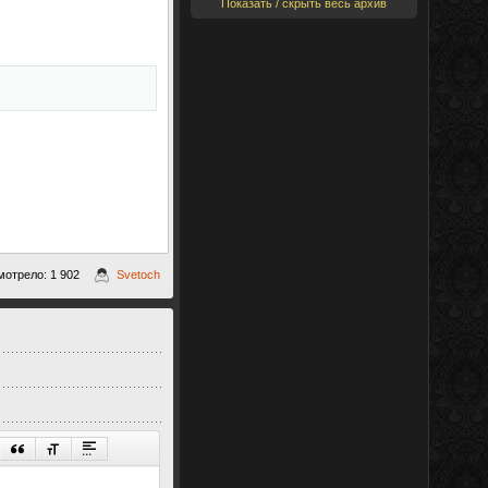
Показать / скрыть весь архив
отрело: 1 902
Svetoch