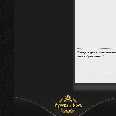
Введите два слова, показ
на изображении:
*