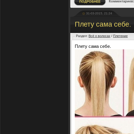
Комментариев:
ПОДРОБНЕЕ
31-03-2015, 21:24
Плету сама себе.
Раздел:
Всё о волосах
/
Плетение
Плету сама себе.