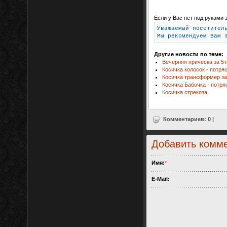
Если у Вас нет под руками 
Уважаемый посетител
Мы рекомендуем Вам 
Другие новости по теме:
Вечерняя прическа за 5т
Косичка колосок - потр
Косичка трансформер за
Косичка Бабочка - потр
Косичка стрекоза
Комментариев: 0 |
Добавить комм
Имя:
*
E-Mail: