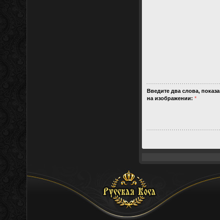
Введите два слова, показ
на изображении:
*
Русская Коса