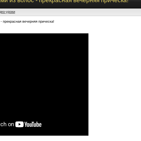
ми из волос - прекрасная вечерняя прическа!
део-уроки
 - прекрасная вечерняя прическа!