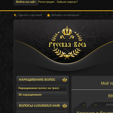
Войти на сайт
Регистрация
|
Забыли пароль?
Сделать стартовой
Добавить в избранное
SLHair.Ru - Русская Коса
НАРАЩИВАНИЕ ВОЛОС
Мой т
Наращивание волос на тресс
3D наращивание
ВК
18-03
ВОЛОСЫ LUXURIOUS HAIR