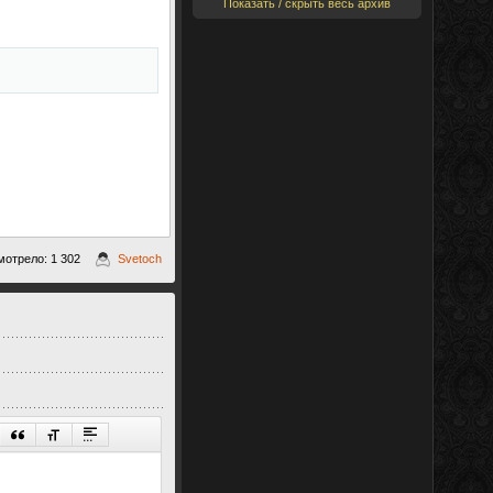
Показать / скрыть весь архив
отрело: 1 302
Svetoch