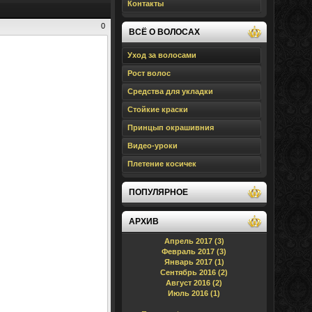
Контакты
0
ВСЁ О ВОЛОСАХ
Уход за волосами
Рост волос
Средства для укладки
Стойкие краски
Принцып окрашивния
Видео-уроки
Плетение косичек
ПОПУЛЯРНОЕ
АРХИВ
Апрель 2017 (3)
Февраль 2017 (3)
Январь 2017 (1)
Сентябрь 2016 (2)
Август 2016 (2)
Июль 2016 (1)