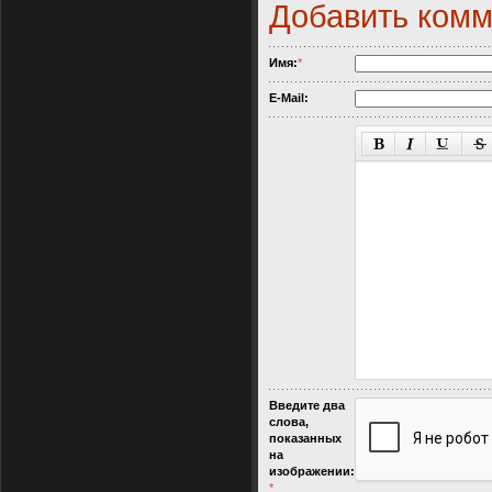
Добавить ком
Имя:
*
E-Mail:
Введите два
слова,
показанных
на
изображении:
*