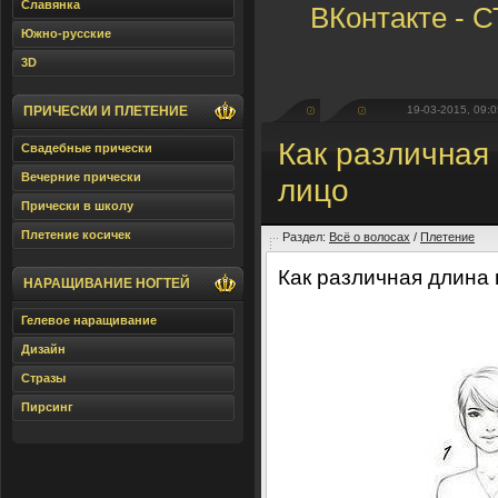
Славянка
ВКонтакте -
Южно-русские
3D
ПРИЧЕСКИ И ПЛЕТЕНИЕ
19-03-2015, 09:0
Как различная
Свадебные прически
Вечерние прически
лицо
Прически в школу
Плетение косичек
Раздел:
Всё о волосах
/
Плетение
Как различная длина 
НАРАЩИВАНИЕ НОГТЕЙ
Гелевое наращивание
Дизайн
Стразы
Пирсинг